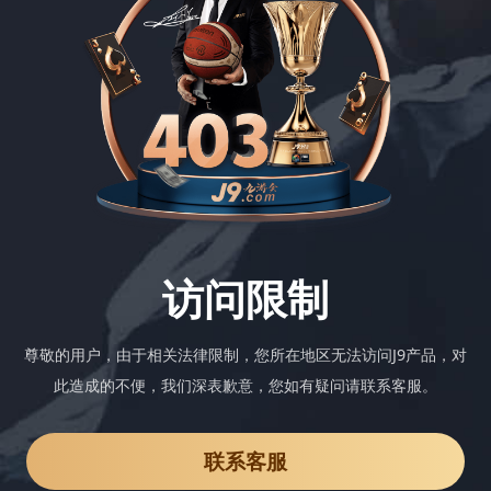
访问限制
尊敬的用户，由于相关法律限制，您所在地区无法访问J9产品，对
此造成的不便，我们深表歉意，您如有疑问请联系客服。
联系客服