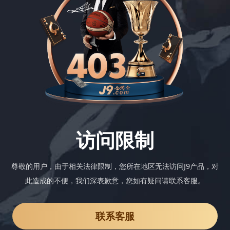
访问限制
尊敬的用户，由于相关法律限制，您所在地区无法访问J9产品，对
此造成的不便，我们深表歉意，您如有疑问请联系客服。
联系客服